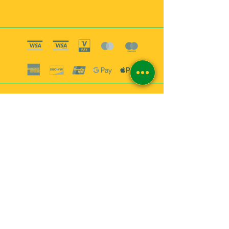
Boutique esoterique paris 18
2
MABEL6
Bougies
Encens
Magie & Rituels
Vaudou
Lotions
Spiritualité
Bien-être
INFORMATIONS
A propos