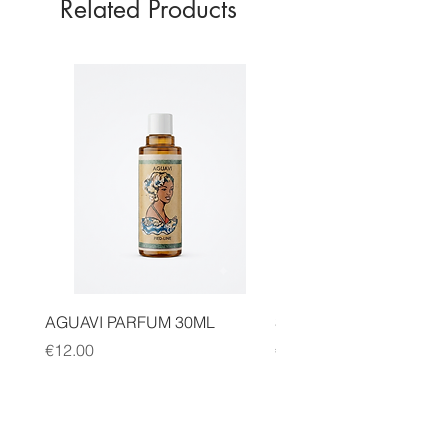
Related Products
AGUAVI PARFUM 30ML
SAUGE CANNELLE FA
Price
Price
€12.00
€14.00