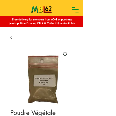
Free delivery for members from 60 € of purchase
(metropolitan France). Click & Collect Now Available
Poudre Végétale