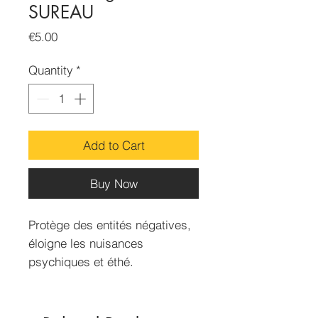
SUREAU
Price
€5.00
Quantity
*
Add to Cart
Buy Now
Protège des entités négatives,
éloigne les nuisances
psychiques et éthé.
Dimension du sachet :
70x50mm
Contenance : 15g environ