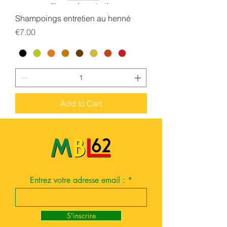
Shampoings entretien au henné
Price
€7.00
Add to Cart
Entrez votre adresse email :
S'inscrire