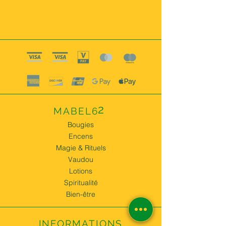
Boutique esoterique paris 18
2
MABEL6
Bougies
Encens
Magie & Rituels
Vaudou
Lotions
Spiritualité
Bien-être
INFORMATIONS