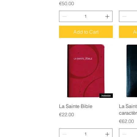
Price
€50.00
Add to Cart
A
Quick View
Q
La Sainte Bible
La Saint
caractè
Price
€22.00
Price
€62.00