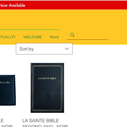
t Now Available
ITUALITY
WELFARE
More
Sort by
w
Quick View
LE
LA SAINTE BIBLE
 NOIR,
SEGOND 1910 - NOIR,