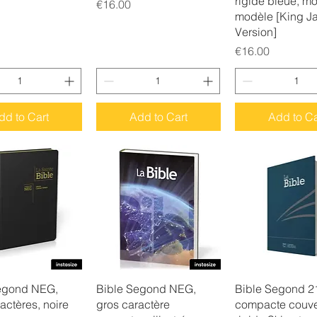
rigide bleue, m
Price
€16.00
modèle [King J
Version]
Price
€16.00
dd to Cart
Add to Cart
Add to Ca
uick View
Quick View
Quick Vie
egond NEG,
Bible Segond NEG,
Bible Segond 2
actères, noire
gros caractère
compacte couve