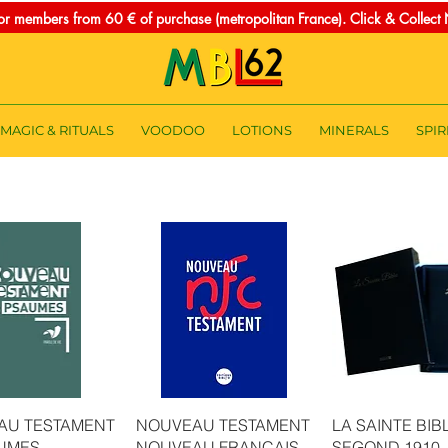
for members from 60 € of purchase (metropolitan France). Click & Collec
MAGIC & RITUALS
VOODOO
LOTIONS
MINERALS
SPIR
uick View
Quick View
Quick Vie
AU TESTAMENT
NOUVEAU TESTAMENT
LA SAINTE BIB
UMES
NOUVEAU FRANCAIS
SEGOND 1910 -