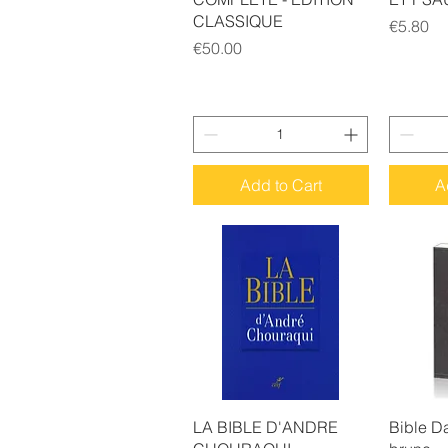
CLASSIQUE
Price
€5.80
Price
€50.00
Add to Cart
A
Quick View
Q
LA BIBLE D'ANDRE
Bible Da