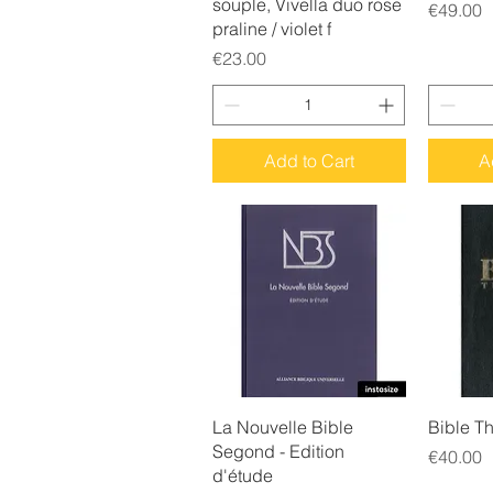
souple, Vivella duo rose
Price
€49.00
praline / violet f
Price
€23.00
Add to Cart
A
Quick View
Q
La Nouvelle Bible
Bible T
Segond - Edition
Price
€40.00
d'étude