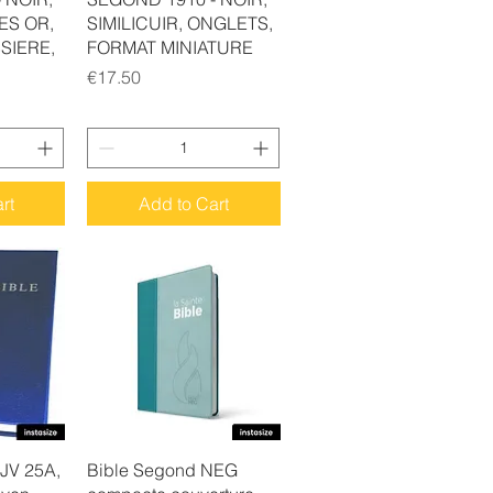
ES OR,
SIMILICUIR, ONGLETS,
SIERE,
FORMAT MINIATURE
Price
€17.50
rt
Add to Cart
w
Quick View
KJV 25A,
Bible Segond NEG