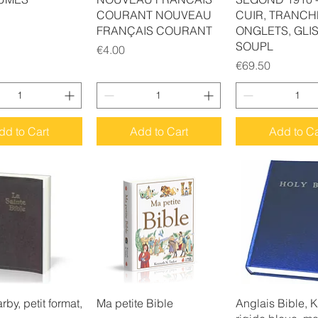
COURANT NOUVEAU
CUIR, TRANCH
FRANÇAIS COURANT
ONGLETS, GLIS
SOUPL
Price
€4.00
Price
€69.50
dd to Cart
Add to Cart
Add to Ca
uick View
Quick View
Quick Vie
rby, petit format,
Ma petite Bible
Anglais Bible, 