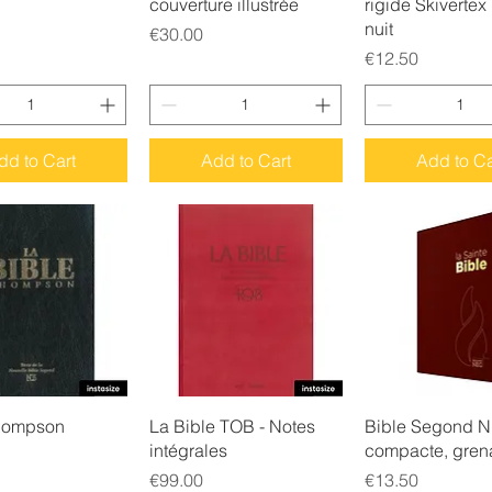
couverture illustrée
rigide Skivertex
nuit
Price
€30.00
Price
€12.50
dd to Cart
Add to Cart
Add to Ca
uick View
Quick View
Quick Vie
hompson
La Bible TOB - Notes
Bible Segond N
intégrales
compacte, gren
Price
Price
€99.00
€13.50