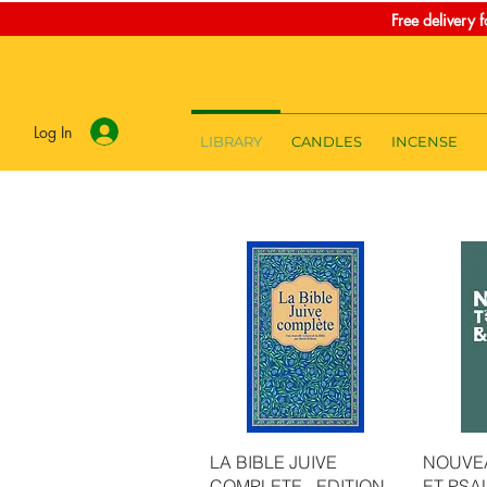
Free delivery 
Log In
LIBRARY
CANDLES
INCENSE
Quick View
Q
LA BIBLE JUIVE
NOUVE
COMPLETE - EDITION
ET PSA