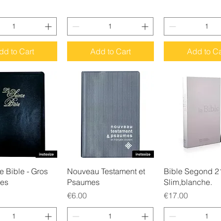
dd to Cart
Add to Cart
Add to Ca
uick View
Quick View
Quick Vie
e Bible - Gros
Nouveau Testament et
Bible Segond 2
res
Psaumes
Slim,blanche.
Price
Price
€6.00
€17.00