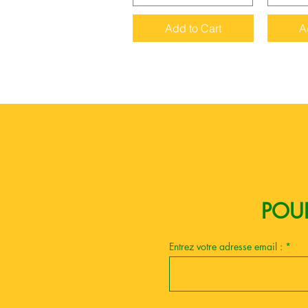
Add to Cart
A
Boutique esoterique paris 18
POUR
Entrez votre adresse email :