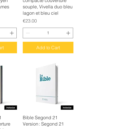
oyen
compacte couverture
ames
souple, Vivella duo bleu
lagon et bleu ciel
Price
€23.00
rt
Add to Cart
w
Quick View
1
Bible Segond 21
rture
Version : Segond 21