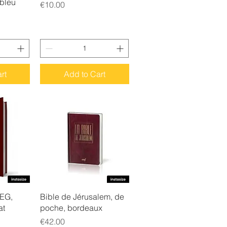
 bleu
Price
€10.00
rt
Add to Cart
w
Quick View
EG,
Bible de Jérusalem, de
at
poche, bordeaux
Price
€42.00