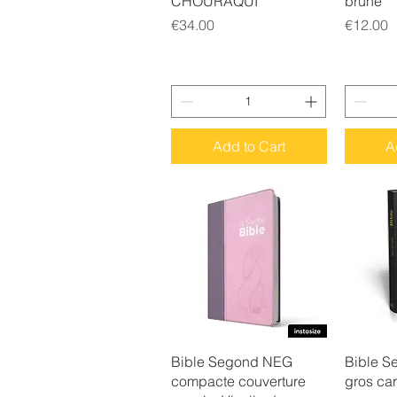
CHOURAQUI
brune
Price
Price
€34.00
€12.00
Add to Cart
A
Quick View
Q
Bible Segond NEG
Bible S
compacte couverture
gros car