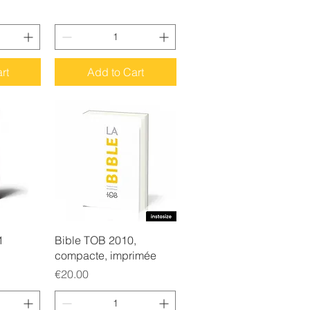
rt
Add to Cart
w
Quick View
1
Bible TOB 2010,
compacte, imprimée
Price
€20.00