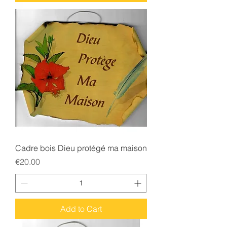
Cadre bois Dieu protégé ma maison
Price
€20.00
Add to Cart