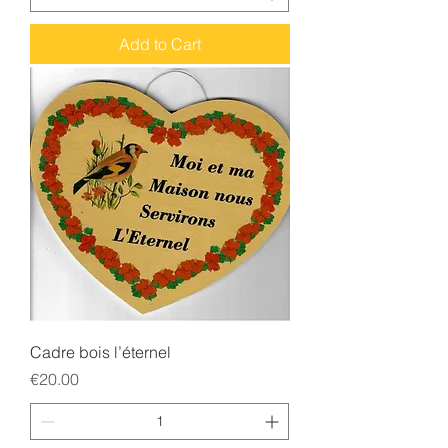
Add to Cart
Cadre bois l’éternel
Price
€20.00