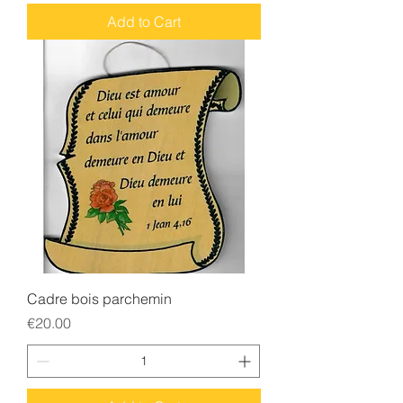
Add to Cart
Cadre bois parchemin
Price
€20.00