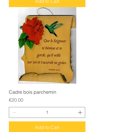
Add to Cart
Cadre bois parchemin
Price
€20.00
Add to Cart