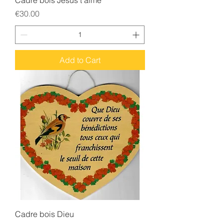
Cadre bois Jesus t’aime
Price
€30.00
Add to Cart
Cadre bois Dieu