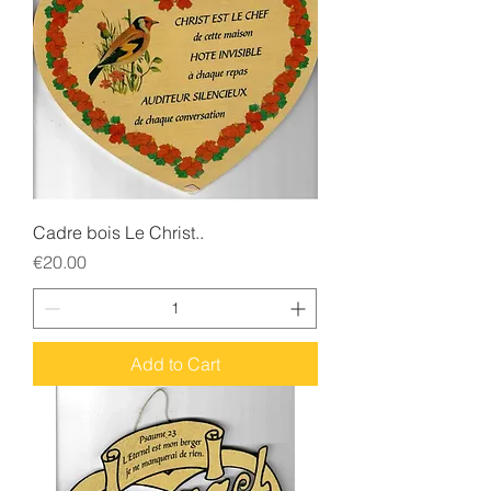
Cadre bois Le Christ..
Price
€20.00
Add to Cart