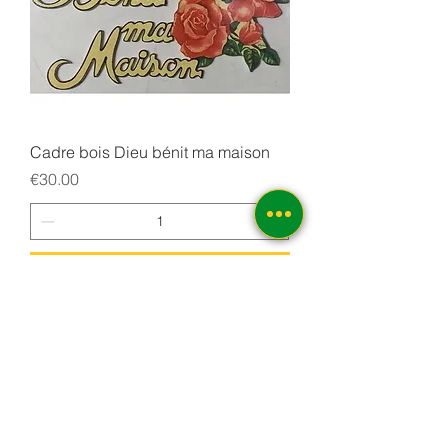
Cadre bois Dieu bénit ma maison
Price
€30.00
Add to Cart