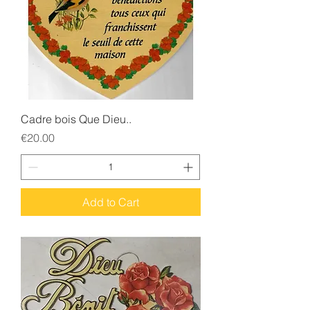
Cadre bois Que Dieu..
Price
€20.00
Add to Cart