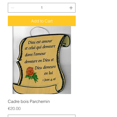
Add to Cart
Cadre bois Parchemin
Price
€20.00