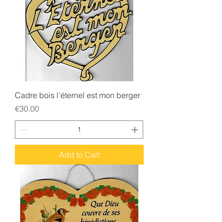
Cadre bois l’éternel est mon berger
Price
€30.00
Add to Cart