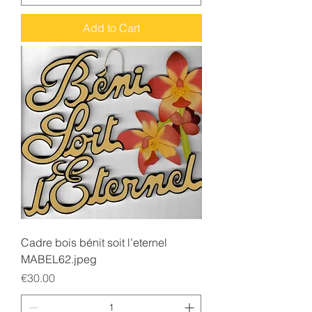
Add to Cart
Cadre bois bénit soit l’eternel
MABEL62.jpeg
Price
€30.00