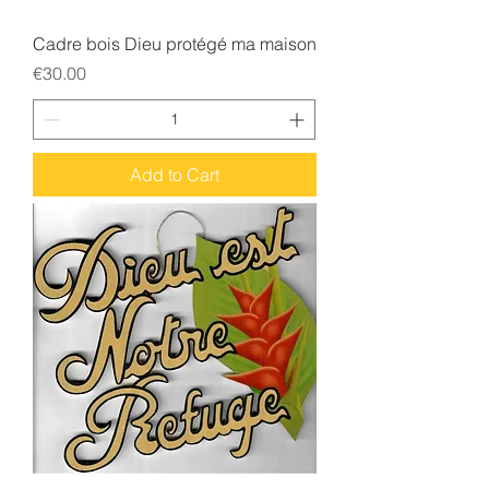
Cadre bois Dieu protégé ma maison
Price
€30.00
Add to Cart