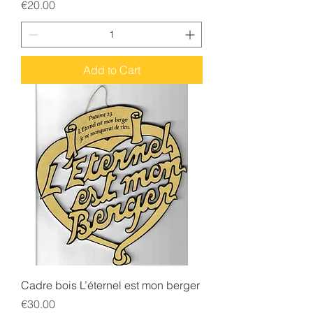
Price
€20.00
Add to Cart
Cadre bois L’éternel est mon berger
Price
€30.00