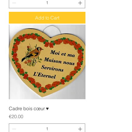
Add to Cart
Cadre bois cœur ♥️
Price
€20.00