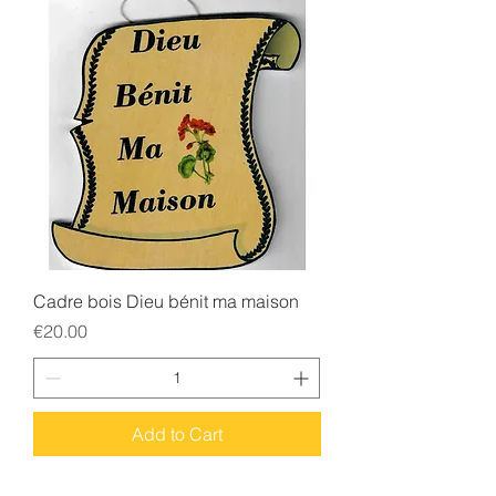
Cadre bois Dieu bénit ma maison
Price
€20.00
Add to Cart