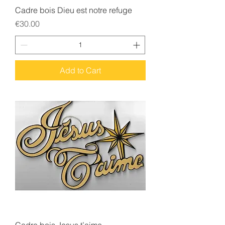
Cadre bois Dieu est notre refuge
Price
€30.00
Add to Cart