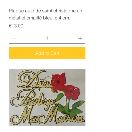
Plaque auto de saint christophe en
métal et émaillé bleu, ø 4 cm.
Price
€13.00
Add to Cart