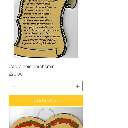
Cadre bois parchemin
Price
€20.00
Add to Cart