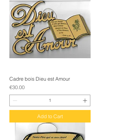
Cadre bois Dieu est Amour
Price
€30.00
Add to Cart