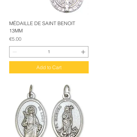
MÉDAILLE DE SAINT BENOIT
13MM
Price
€5.00
Add to Cart