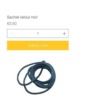
Sachet velour noir
Price
€2.50
Add to Cart