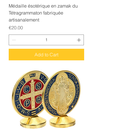
Médaille ésotérique en zamak du
Tétragrammaton fabriquée
artisanalement
Price
€20.00
Add to Cart