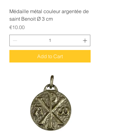
Médaille métal couleur argentée de
saint Benoit Ø 3 cm
Price
€10.00
Add to Cart