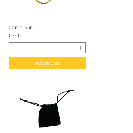
Corde jaune
Price
€2.00
Add to Cart