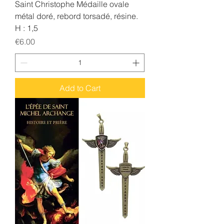
Saint Christophe Médaille ovale
métal doré, rebord torsadé, résine.
H : 1,5
Price
€6.00
Add to Cart