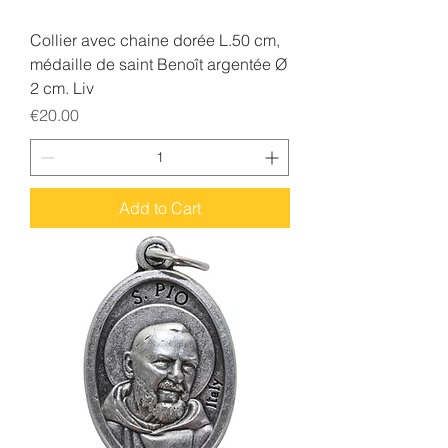
Collier avec chaine dorée L.50 cm,
médaille de saint Benoît argentée Ø
2 cm. Liv
Price
€20.00
Add to Cart