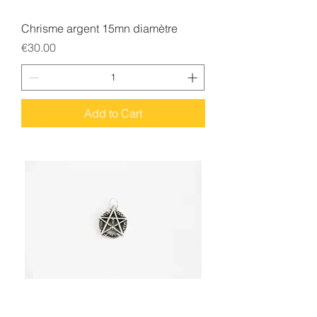
Chrisme argent 15mn diamètre
Price
€30.00
Add to Cart