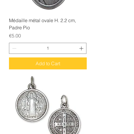
Médaille métal ovale H. 2.2 cm,
Padre Pio
Price
€5.00
Add to Cart