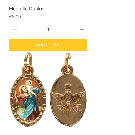
Médaille Dantor
Price
€6.00
Add to Cart