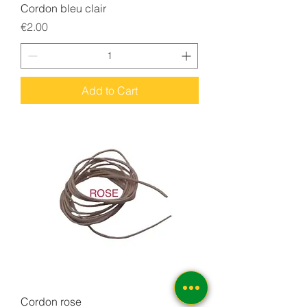
Cordon bleu clair
Price
€2.00
Add to Cart
Cordon rose