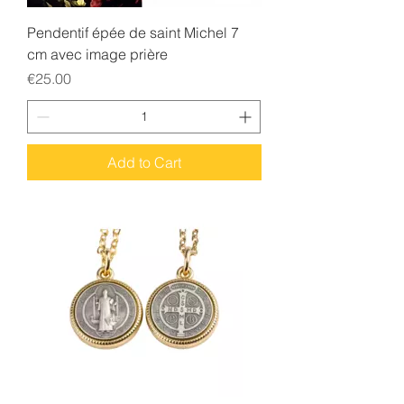
Pendentif épée de saint Michel 7
cm avec image prière
Price
€25.00
Add to Cart