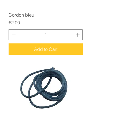
Cordon bleu
Price
€2.00
Add to Cart