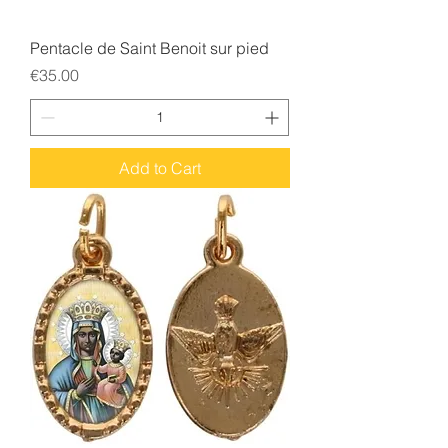
Pentacle de Saint Benoit sur pied
Price
€35.00
Add to Cart