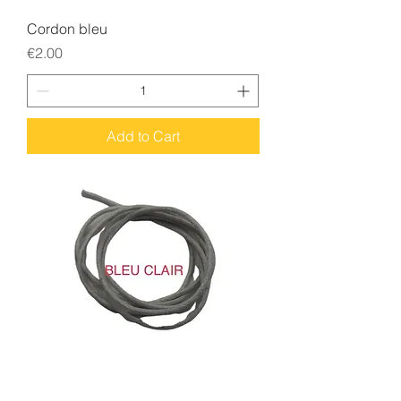
Cordon bleu
Price
€2.00
Add to Cart