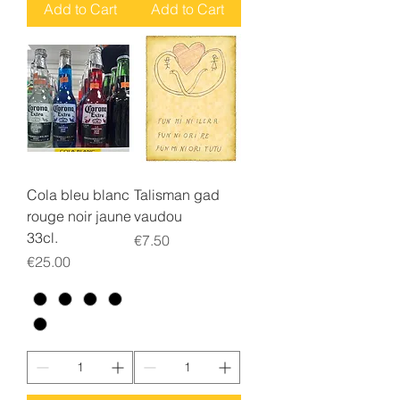
Add to Cart
Add to Cart
Cola bleu blanc
Talisman gad
rouge noir jaune
vaudou
33cl.
Price
€7.50
Price
€25.00