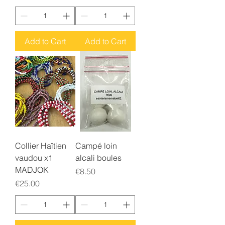
Add to Cart
Add to Cart
Collier Haïtien
Campé loin
vaudou x1
alcali boules
MADJOK
Price
€8.50
Price
€25.00