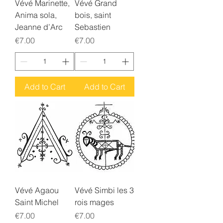
Vévé Marinette,
Vévé Grand
Anima sola,
bois, saint
Jeanne d’Arc
Sebastien
Price
Price
€7.00
€7.00
Add to Cart
Add to Cart
Vévé Agaou
Vévé Simbi les 3
Saint Michel
rois mages
Price
Price
€7.00
€7.00