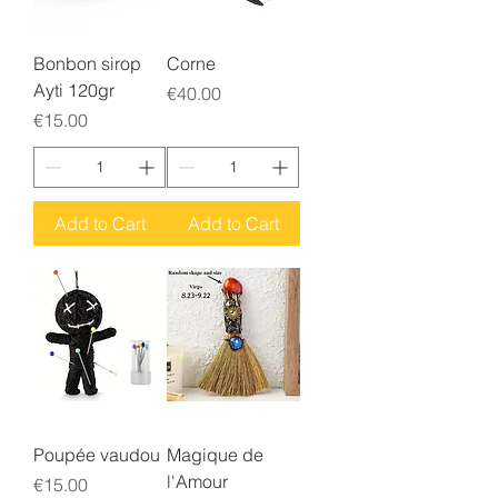
Bonbon sirop
Corne
Ayti 120gr
Price
€40.00
Price
€15.00
Add to Cart
Add to Cart
Poupée vaudou
Magique de
l'Amour
Price
€15.00