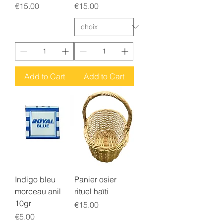
Price
Price
€15.00
€15.00
Add to Cart
Add to Cart
Indigo bleu
Panier osier
morceau anil
rituel haïti
10gr
Price
€15.00
Price
€5.00