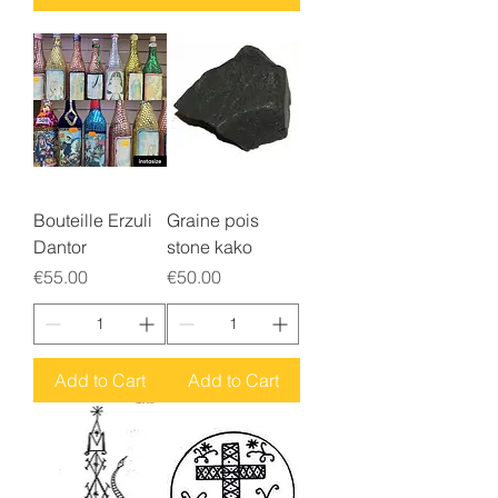
Bouteille Erzuli
Graine pois
Dantor
stone kako
Price
Price
€55.00
€50.00
Add to Cart
Add to Cart