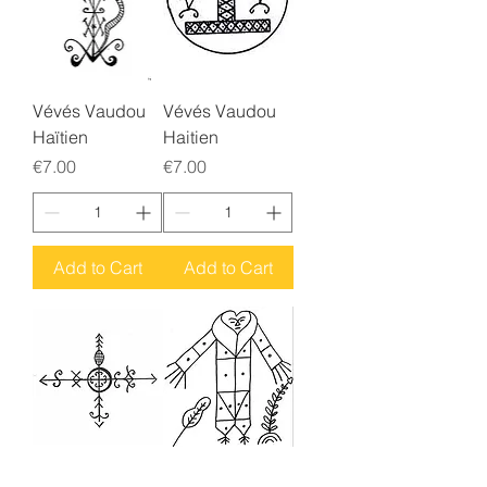
Vévés Vaudou
Vévés Vaudou
Haïtien
Haitien
Price
Price
€7.00
€7.00
Add to Cart
Add to Cart