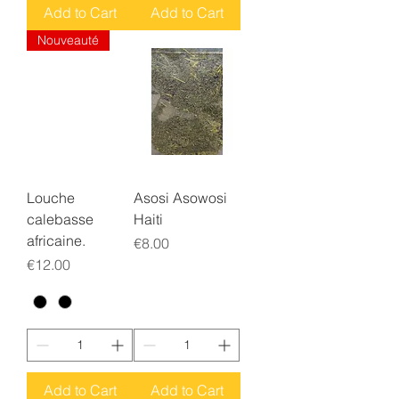
Add to Cart
Add to Cart
Nouveauté
Louche
Asosi Asowosi
calebasse
Haiti
africaine.
Price
€8.00
Price
€12.00
Add to Cart
Add to Cart