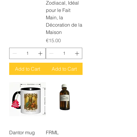
Zodiacal, Idéal
pour le Fait
Main, la
Décoration de la
Maison
Price
€15.00
Add to Cart
Add to Cart
Dantor mug
FRML