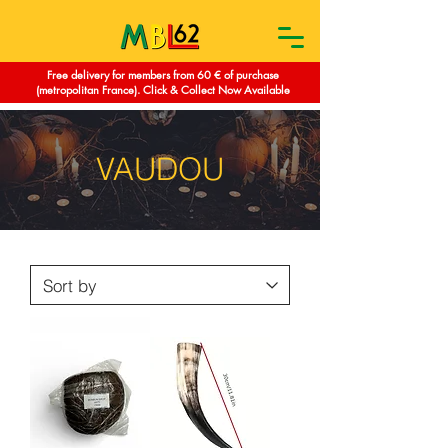
Free delivery for members from 60 € of purchase
(metropolitan France). Click & Collect Now Available
VAUDOU