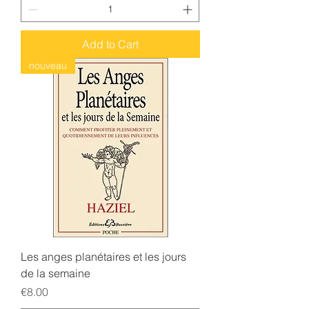
Add to Cart
nouveau
Les anges planétaires et les jours
de la semaine
Price
€8.00