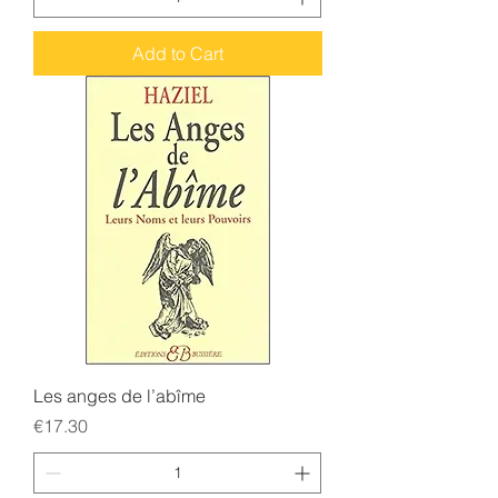
Add to Cart
Les anges de l’abîme
Price
€17.30