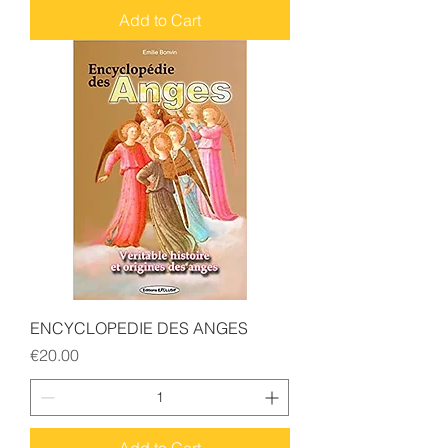
Add to Cart
ENCYCLOPEDIE DES ANGES
Price
€20.00