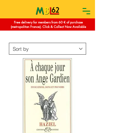
Free delivery for members from 60 € of purchase
(metropolitan France). Click & Collect Now Available