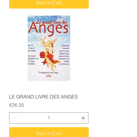
Add to Cart
LE GRAND LIVRE DES ANGES
Price
€26.35
Add to Cart