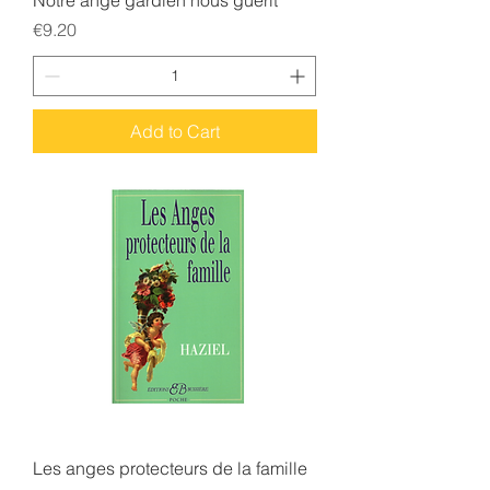
Notre ange gardien nous guérit
Price
€9.20
Add to Cart
Les anges protecteurs de la famille