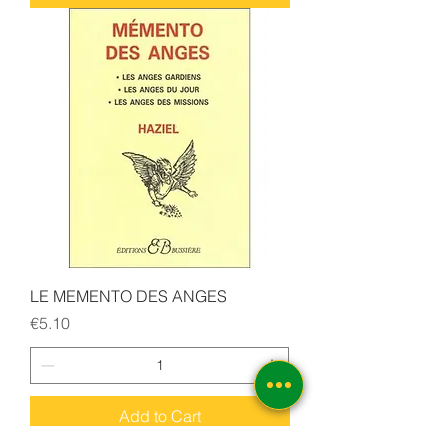
LE MEMENTO DES ANGES
Price
€5.10
Add to Cart