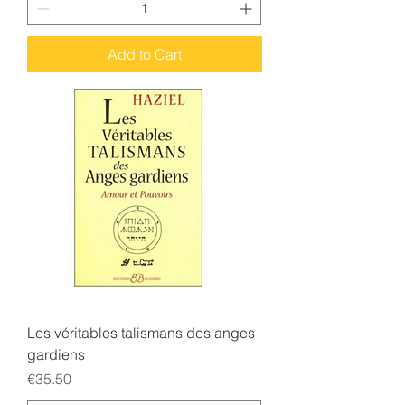
Add to Cart
Les véritables talismans des anges
gardiens
Price
€35.50