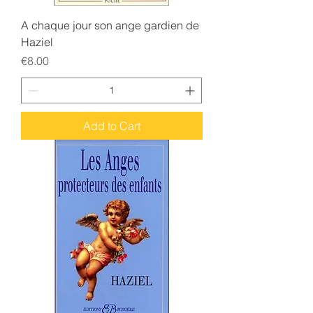
A chaque jour son ange gardien de
Haziel
Price
€8.00
Add to Cart