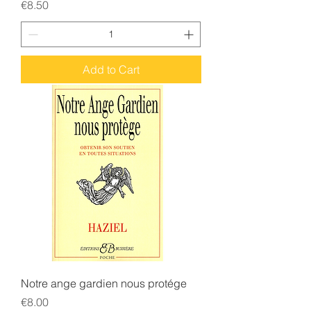
Price
€8.50
Add to Cart
Notre ange gardien nous protége
Price
€8.00