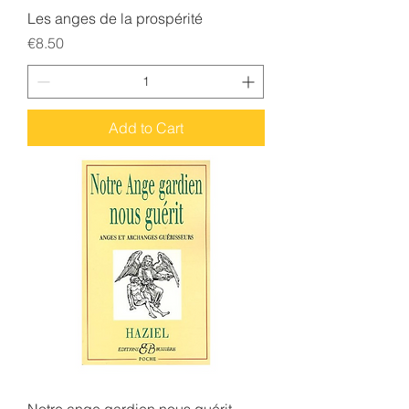
Les anges de la prospérité
Price
€8.50
Add to Cart