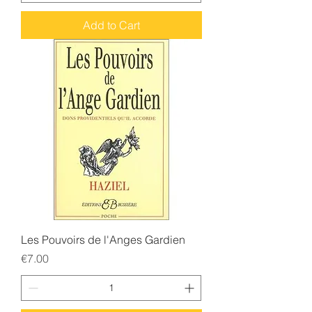
Add to Cart
Les Pouvoirs de l'Anges Gardien
Price
€7.00