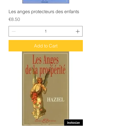
Les anges protecteurs des enfants
Price
€8.50
Add to Cart