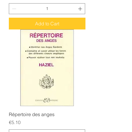
Add to Cart
Répertoire des anges
Price
€5.10