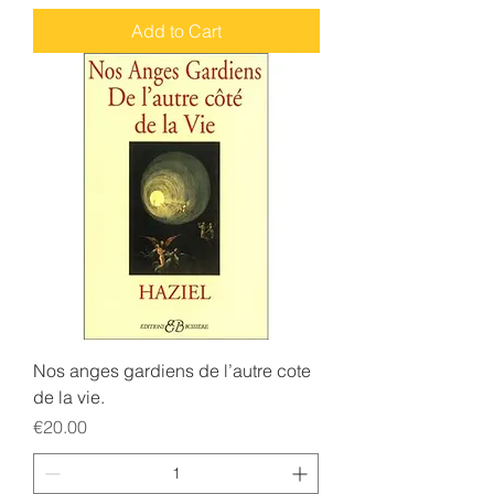
Add to Cart
Nos anges gardiens de l’autre cote
de la vie.
Price
€20.00