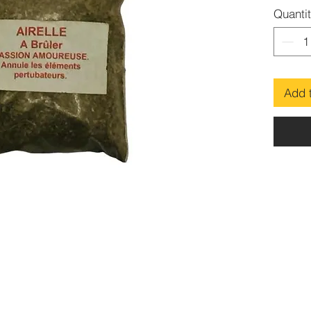
Conten
Quanti
Add 