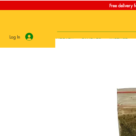
Free delivery 
Log In
LIBRARY
CANDLES
INCENSE