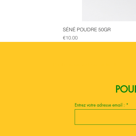
SÉNÉ POUDRE 50GR
Price
€10.00
Boutique esoterique paris 18
POUR
Entrez votre adresse email :