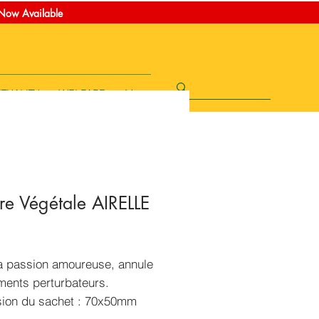
t Now Available
ITUALITY
WELFARE
More
re Végétale AIRELLE
rice
la passion amoureuse, annule
ments perturbateurs.
ion du sachet : 70x50mm