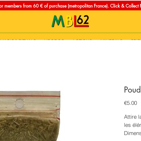
for members from 60 € of purchase (metropolitan France). Click & Collec
MAGIC & RITUALS
VOODOO
LOTIONS
MINERALS
SPIR
Poud
P
€5.00
Attire 
les élé
Dimens