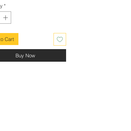
ance : 15g environ
ty
*
to Cart
Buy Now