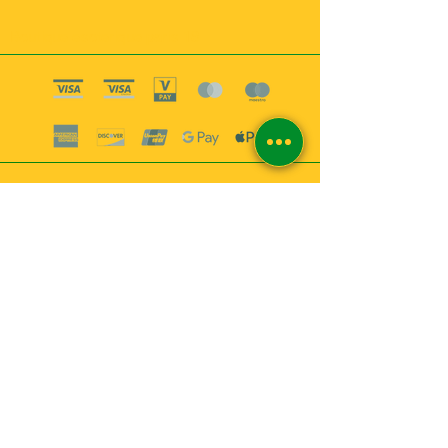
Boutique esoterique paris 18
2
MABEL6
Bougies
Encens
Magie & Rituels
Vaudou
Lotions
Spiritualité
Bien-être
INFORMATIONS
A propos