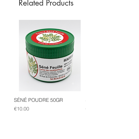
Related Products
SÉNÉ POUDRE 50GR
SIDR POUDRE 50GR
Price
Price
€10.00
€10.00