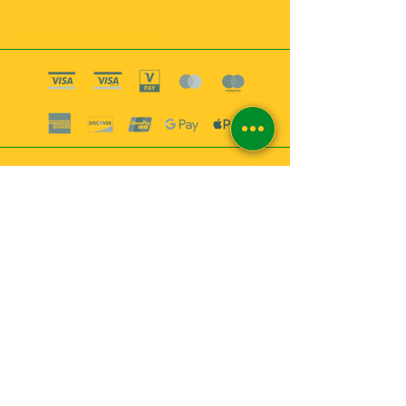
Boutique esoterique paris 18
2
MABEL6
Bougies
Encens
Magie & Rituels
Vaudou
Lotions
Spiritualité
Bien-être
INFORMATIONS
A propos