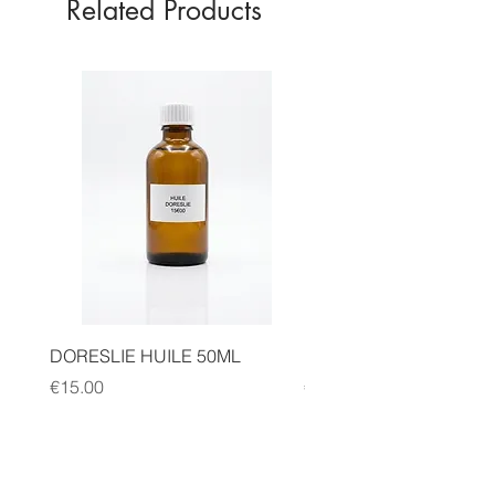
Related Products
DORESLIE HUILE 50ML
MICHEL DAELLE HILE 
Price
Price
€15.00
€15.00