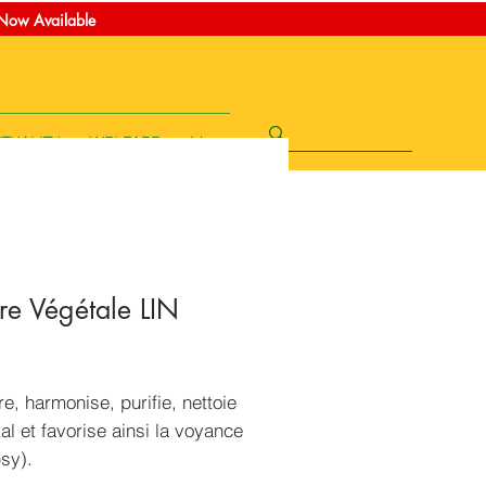
t Now Available
ITUALITY
WELFARE
More
re Végétale LIN
rice
e, harmonise, purifie, nettoie
al et favorise ainsi la voyance
sy).