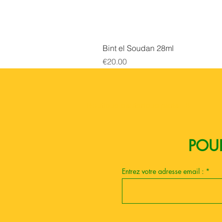
Bint el Soudan 28ml
Price
€20.00
Boutique esoterique paris 18
POUR
Entrez votre adresse email :