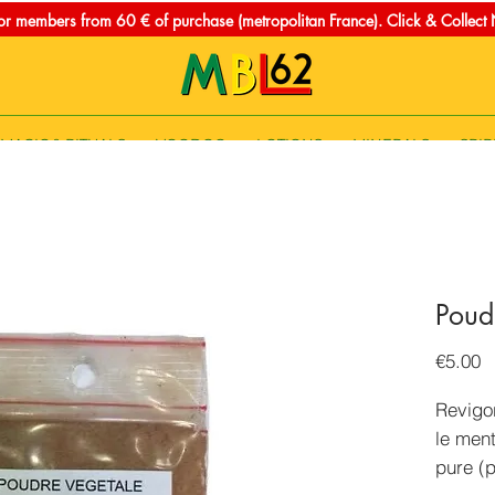
for members from 60 € of purchase (metropolitan France). Click & Collec
MAGIC & RITUALS
VOODOO
LOTIONS
MINERALS
SPIR
Poud
P
€5.00
Revigor
le ment
pure (p