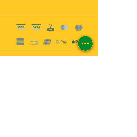
Boutique esoterique paris 18
2
MABEL6
Bougies
Encens
Magie & Rituels
Vaudou
Lotions
Spiritualité
Bien-être
INFORMATIONS
A propos