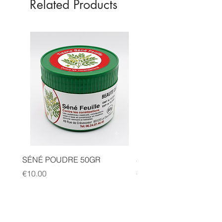
Related Products
SÉNÉ POUDRE 50GR
SIDR POUDRE 50GR
Price
Price
€10.00
€10.00