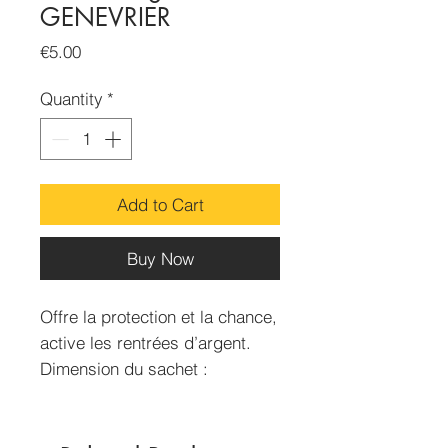
GENEVRIER
Price
€5.00
Quantity
*
Add to Cart
Buy Now
Offre la protection et la chance,
active les rentrées d’argent.
Dimension du sachet :
70x50mm
Contenance : 15g environ