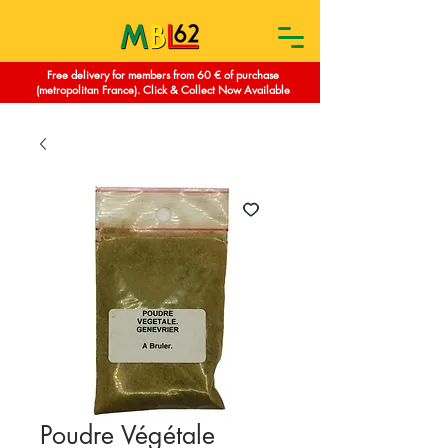
Free delivery for members from 60 € of purchase
(metropolitan France). Click & Collect Now Available
Poudre Végétale