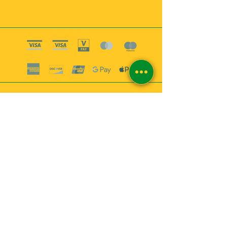
Boutique esoterique paris 18
2
MABEL6
Bougies
Encens
Magie & Rituels
Vaudou
Lotions
Spiritualité
Bien-être
INFORMATIONS
A propos