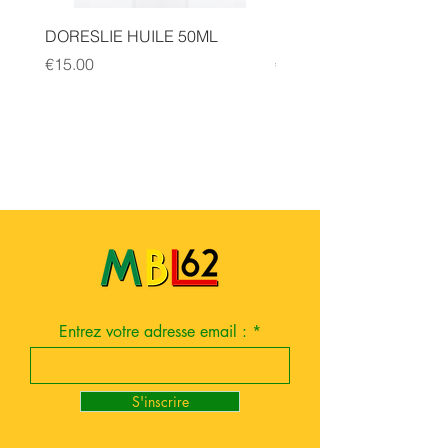
DORESLIE HUILE 50ML
MICHEL DAELLE HILE 
Price
Price
€15.00
€15.00
Entrez votre adresse email :
S'inscrire