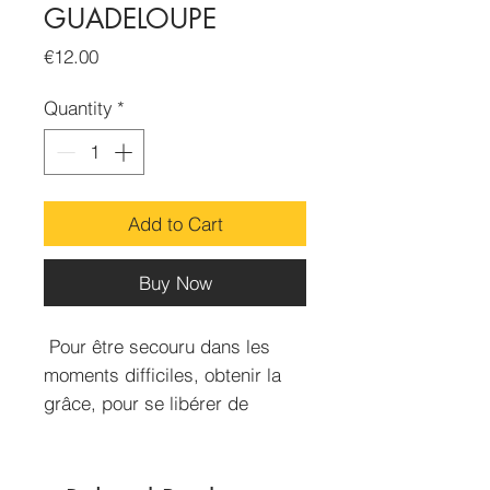
GUADELOUPE
Price
€12.00
Quantity
*
Add to Cart
Buy Now
Pour être secouru dans les
moments difficiles, obtenir la
grâce, pour se libérer de
l’emprise des vices : drogues,
alcool, jeux, etc.… a prendre
en bain, puis faire sa neuvaine.