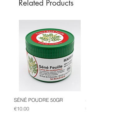
Related Products
Lotion de 50ml
SÉNÉ POUDRE 50GR
SIDR POUDRE 50GR
Price
Price
€10.00
€10.00