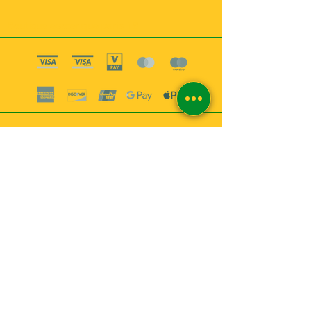
Boutique esoterique paris 18
2
MABEL6
Bougies
Encens
Magie & Rituels
Vaudou
Lotions
Spiritualité
Bien-être
INFORMATIONS
A propos