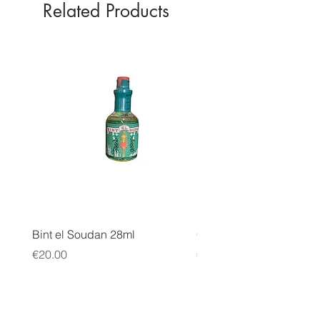
Related Products
Bint el Soudan 28ml
COLLER SERRER
Price
Price
€20.00
€10.00