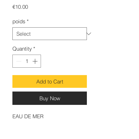
Price
€10.00
poids
*
Quantity
*
Add to Cart
Buy Now
EAU DE MER