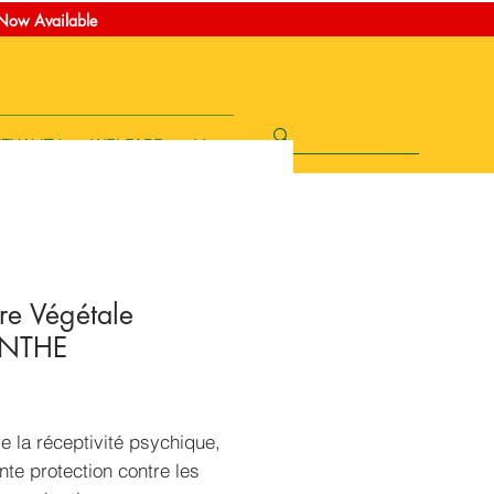
t Now Available
ITUALITY
WELFARE
More
re Végétale
INTHE
rice
e la réceptivité psychique,
nte protection contre les