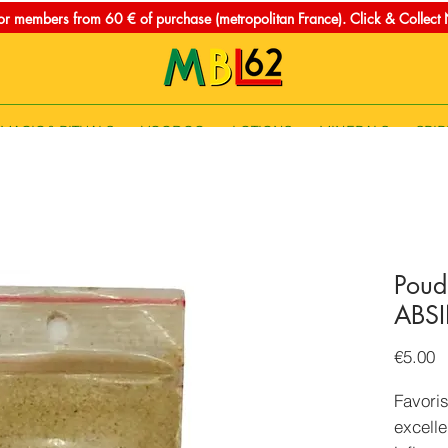
for members from 60 € of purchase (metropolitan France). Click & Collec
MAGIC & RITUALS
VOODOO
LOTIONS
MINERALS
SPIR
Poud
ABS
P
€5.00
Favoris
excelle