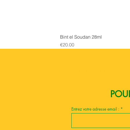
Bint el Soudan 28ml
Price
€20.00
Boutique esoterique paris 18
POUR
Entrez votre adresse email :