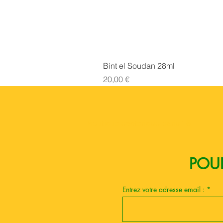
Bint el Soudan 28ml
Prix
20,00 €
Boutique esoterique paris 18
POUR
Entrez votre adresse email :