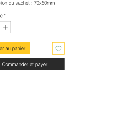
ion du sachet : 70x50mm
ance : 15g environ
té
*
er au panier
Commander et payer