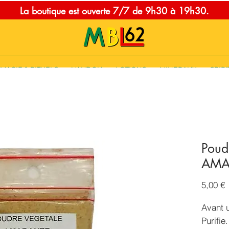
La boutique est ouverte 7/7 de 9h30 à 19h30.
MAGIE & RITUELS
VAUDOU
LOTIONS
MINERAUX
SPIRI
Poud
AMA
P
5,00 €
Avant 
Purifie.