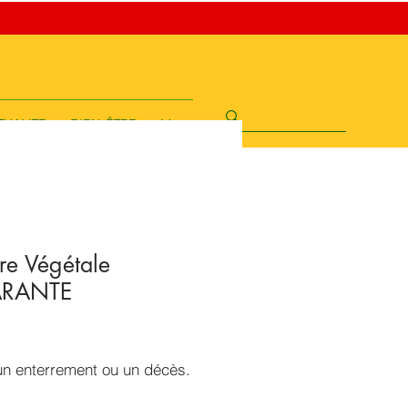
TUALITE
BIEN-ÊTRE
More
re Végétale
RANTE
rix
un enterrement ou un décès.