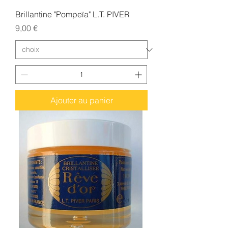
Brillantine "Pompeïa" L.T. PIVER
Prix
9,00 €
Ajouter au panier