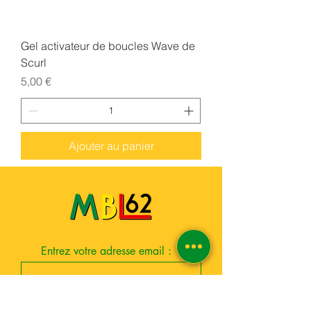
Gel activateur de boucles Wave de
Scurl
Prix
5,00 €
Ajouter au panier
Entrez votre adresse email :
S'inscrire