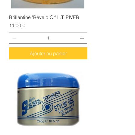
Brillantine "Rêve d'Or" L.T. PIVER
Prix
11,00 €
Ajouter au panier