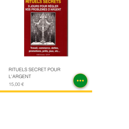
RITUELS SECRET POUR
L'ARGENT
Prix
15,00 €
Entrez votre adresse email :