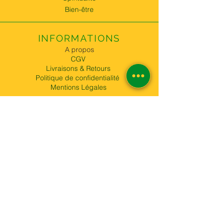
Bien-être
INFORMATIONS
A propos
CGV
Livraisons & Retours
Politique de confidentialité
Mentions Légales
SERVICE CLIENT
Tel:
06 58 99 20 11
62 Bd Barbès, 75018 Paris,
France
Métro ligne 4 "Château Rouge"
Ouvert 7/7 de 9h30 à 19h30
esombl62@gmail.com