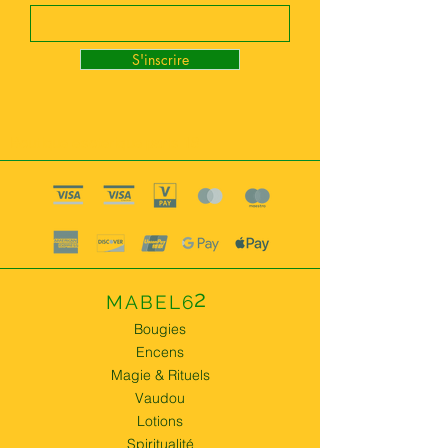
S'inscrire
Boutique esoterique paris 18
2
MABEL6
Bougies
Encens
Magie & Rituels
Vaudou
Lotions
Spiritualité