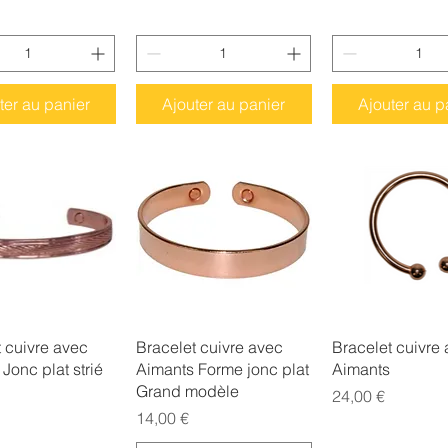
ter au panier
Ajouter au panier
Ajouter au p
erçu rapide
Aperçu rapide
Aperçu rap
 cuivre avec
Bracelet cuivre avec
Bracelet cuivre
Jonc plat strié
Aimants Forme jonc plat
Aimants
Grand modèle
Prix
24,00 €
Prix
14,00 €