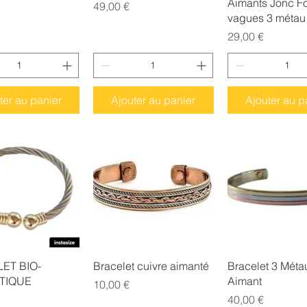
Aimants Jonc F
Prix
49,00 €
vagues 3 métau
Prix
29,00 €
ter au panier
Ajouter au panier
Ajouter au p
erçu rapide
Aperçu rapide
Aperçu rap
ET BIO-
Bracelet cuivre aimanté
Bracelet 3 Méta
TIQUE
Aimant
Prix
10,00 €
Prix
40,00 €