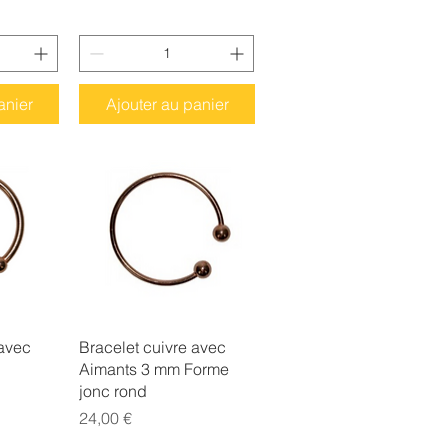
anier
Ajouter au panier
ide
Aperçu rapide
 avec
Bracelet cuivre avec
Aimants 3 mm Forme
jonc rond
Prix
24,00 €