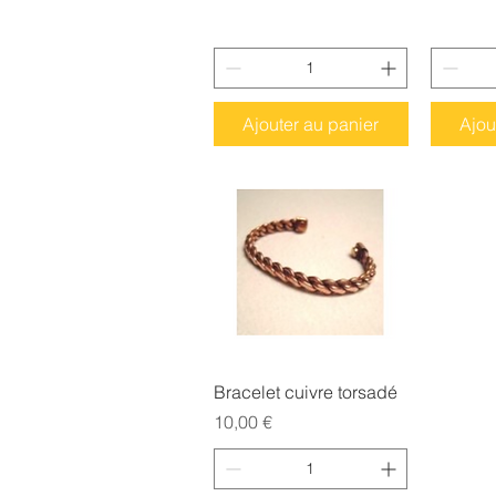
Ajouter au panier
Ajou
Aperçu rapide
Bracelet cuivre torsadé
Prix
10,00 €