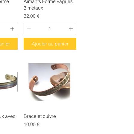
orme
Aimants Forme vagues
3 métaux
Prix
32,00 €
anier
Ajouter au panier
ide
Aperçu rapide
ux avec
Bracelet cuivre
Prix
10,00 €