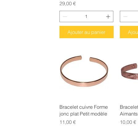
Prix
29,00 €
Ajouter au panier
Ajou
Aperçu rapide
Ap
Bracelet cuivre Forme
Bracelet
jonc plat Petit modèle
Aimants 
Prix
Prix
11,00 €
10,00 €