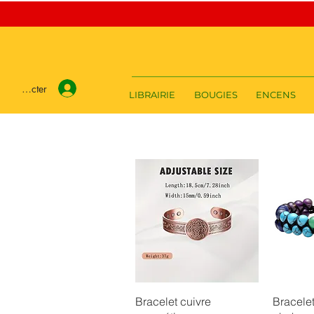
e connecter
LIBRAIRIE
BOUGIES
ENCENS
Aperçu rapide
Ap
Bracelet cuivre
Bracele