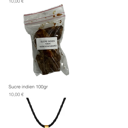
Prix
10,00 €
Sucre indien 100gr
Prix
10,00 €