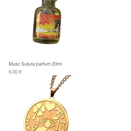
Musc Sutura parfum 20ml
Prix
6,00 €