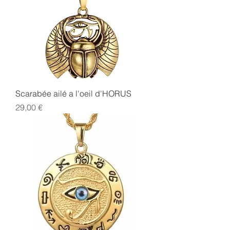
Scarabée ailé a l'oeil d'HORUS
Prix
29,00 €