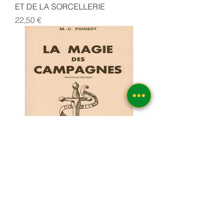
ET DE LA SORCELLERIE
Prix
22,50 €
LA MAGIE DES CAMPAGNES
Rupture de stock