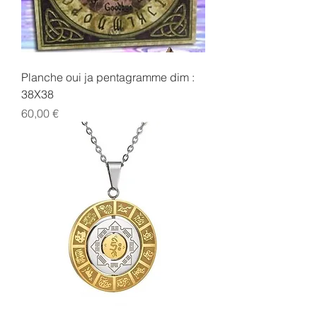
Planche oui ja pentagramme dim :
38X38
Prix
60,00 €