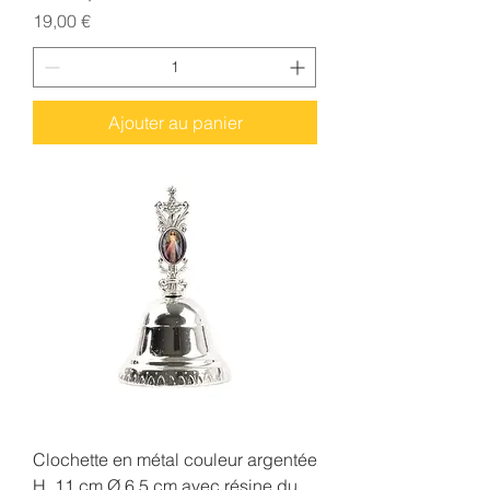
Prix
19,00 €
Ajouter au panier
Clochette en métal couleur argentée
H. 11 cm Ø 6,5 cm avec résine du