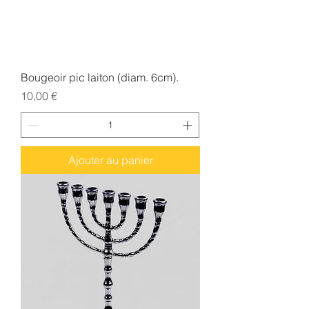
Bougeoir pic laiton (diam. 6cm).
Prix
10,00 €
Ajouter au panier