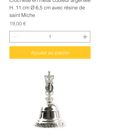
Clochette en métal couleur argentée
H. 11 cm Ø 6,5 cm avec résine de
saint Miche
Prix
19,00 €
Ajouter au panier