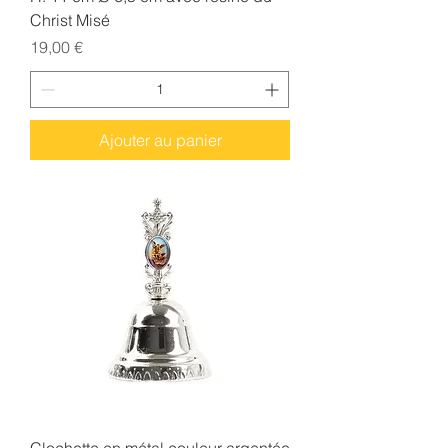
Christ Misé
Prix
19,00 €
Ajouter au panier