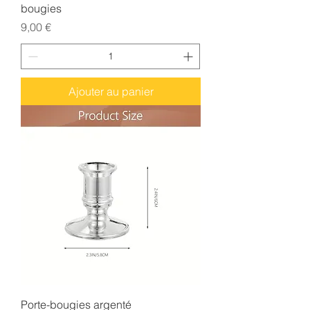
bougies
Prix
9,00 €
Ajouter au panier
Porte-bougies argenté