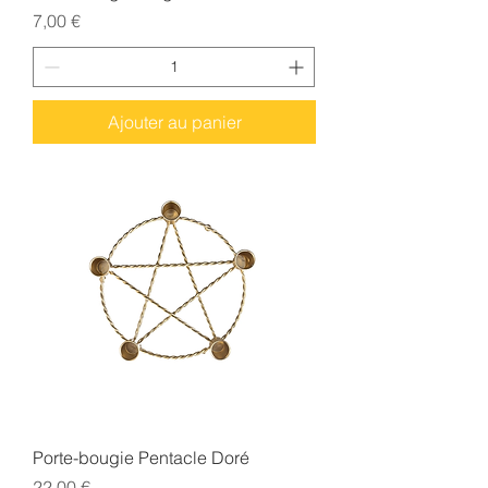
Prix
7,00 €
Ajouter au panier
Porte-bougie Pentacle Doré
Prix
22,00 €