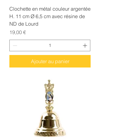
Clochette en métal couleur argentée
H. 11 cm Ø 6,5 cm avec résine de
ND de Lourd
Prix
19,00 €
Ajouter au panier