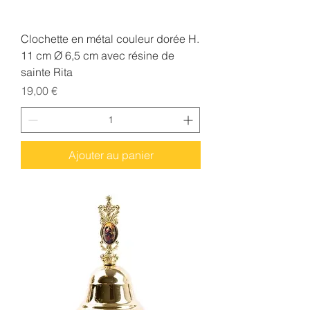
Clochette en métal couleur dorée H.
11 cm Ø 6,5 cm avec résine de
sainte Rita
Prix
19,00 €
Ajouter au panier