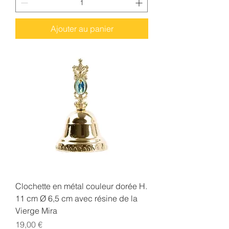
Ajouter au panier
Clochette en métal couleur dorée H.
11 cm Ø 6,5 cm avec résine de la
Vierge Mira
Prix
19,00 €