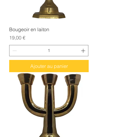
Bougeoir en laiton
Prix
19,00 €
Ajouter au panier