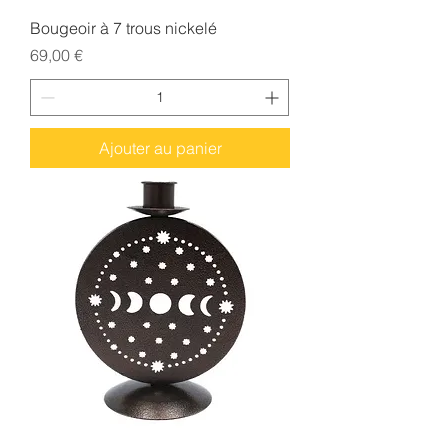
Bougeoir à 7 trous nickelé
Prix
69,00 €
Ajouter au panier