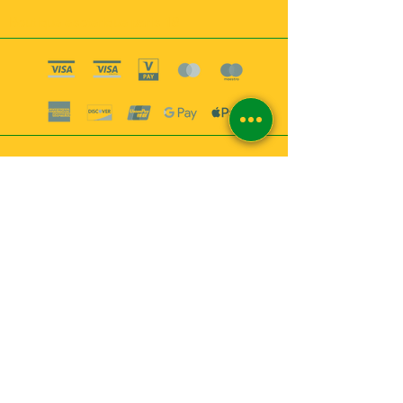
Boutique esoterique paris 18
2
MABEL6
Bougies
Encens
Magie & Rituels
Vaudou
Lotions
Spiritualité
Bien-être
INFORMATIONS
A propos