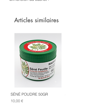
70x50mm
Contenance : 20g environ
Articles similaires
SÉNÉ POUDRE 50GR
SIDR POUDRE 50GR
Prix
Prix
10,00 €
10,00 €