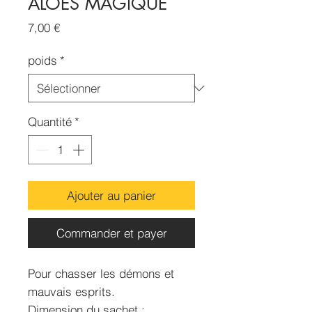
ALOES MAGIQUE
Prix
7,00 €
poids
*
Quantité
*
Ajouter au panier
Commander et payer
Pour chasser les démons et
mauvais esprits.
Dimension du sachet :