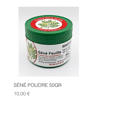
SÉNÉ POUDRE 50GR
SIDR POUDRE 50GR
Prix
Prix
10,00 €
10,00 €