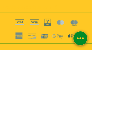
Boutique esoterique paris 18
2
MABEL6
Bougies
Encens
Magie & Rituels
Vaudou
Lotions
Spiritualité
Bien-être
INFORMATIONS
A propos