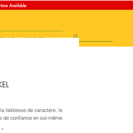
t Now Available
ITUALITY
WELFARE
More
KEL
Price
la faiblesse de caractère, le
 de confiance en soi-même.
r
*