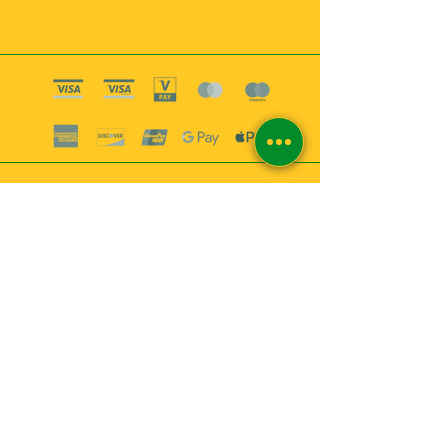
Boutique esoterique paris 18
2
MABEL6
Bougies
Encens
Magie & Rituels
Vaudou
Lotions
Spiritualité
Bien-être
INFORMATIONS
A propos