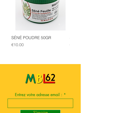
SÉNÉ POUDRE 50GR
SIDR POUDRE 50GR
Price
Price
€10.00
€10.00
Entrez votre adresse email :
S'inscrire