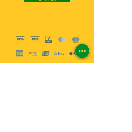
Boutique esoterique paris 18
2
MABEL6
Bougies
Encens
Magie & Rituels
Vaudou
Lotions
Spiritualité
Bien-être