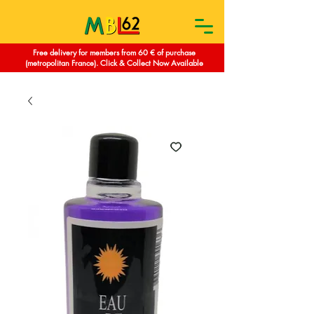
Free delivery for members from 60 € of purchase
(metropolitan France). Click & Collect Now Available