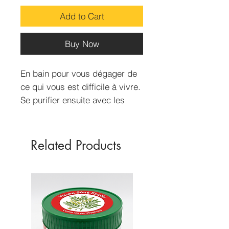
Add to Cart
Buy Now
En bain pour vous dégager de
ce qui vous est difficile à vivre.
Se purifier ensuite avec les
parfums Benjoin ou Encens.
Bouteille de 50 ml. alcool 70%
vol. Article spirituel, ne pas
Related Products
ingérer, usage externe.