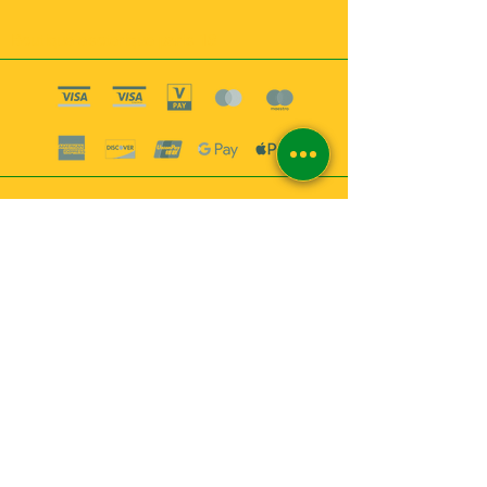
Boutique esoterique paris 18
2
MABEL6
Bougies
Encens
Magie & Rituels
Vaudou
Lotions
Spiritualité
Bien-être
INFORMATIONS
A propos