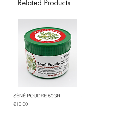
Related Products
SÉNÉ POUDRE 50GR
SIDR POUDRE 50GR
Price
Price
€10.00
€10.00