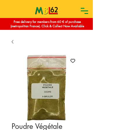
Free delivery for members from 60 € of purchase
(metropolitan France). Click & Collect Now Available
Poudre Végétale