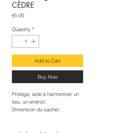
CÈDRE
Price
€5.00
Quantity
*
Add to Cart
Buy Now
Protège, aide à harmoniser un
lieu, un endroit.
Dimension du sachet :
70x50mm
Contenance : 15g environ