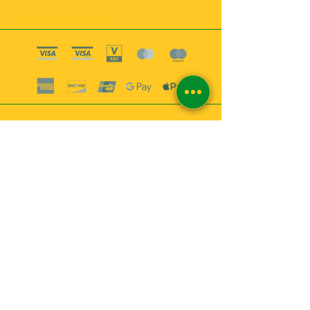
Boutique esoterique paris 18
2
MABEL6
Bougies
Encens
Magie & Rituels
Vaudou
Lotions
Spiritualité
Bien-être
INFORMATIONS
A propos