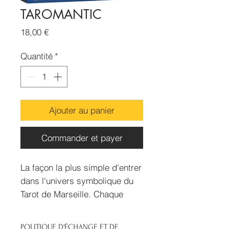
TAROMANTIC
Prix
18,00 €
Quantité
*
Ajouter au panier
Commander et payer
La façon la plus simple d'entrer
dans l'univers symbolique du
Tarot de Marseille. Chaque
carte (les 22 arcanes majeurs
et les 4 as) reprend les
POLITIQUE D'ÉCHANGE ET DE