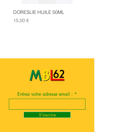
DORESLIE HUILE 50ML
MICHEL DAELLE HILE 
Prix
Prix
15,00 €
15,00 €
Entrez votre adresse email :
S'inscrire