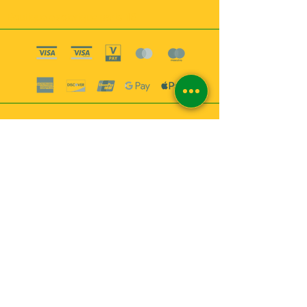
Boutique esoterique paris 18
2
MABEL6
Bougies
Encens
Magie & Rituels
Vaudou
Lotions
Spiritualité
Bien-être
INFORMATIONS
A propos