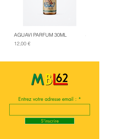
AGUAVI PARFUM 30ML
SAUGE CANNELLE FA
Prix
Prix
12,00 €
14,00 €
Entrez votre adresse email :
S'inscrire