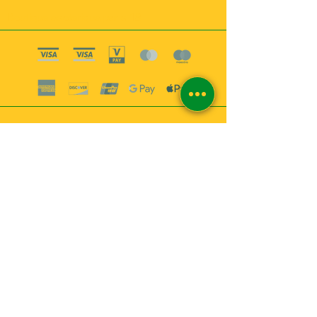
Boutique esoterique paris 18
2
MABEL6
Bougies
Encens
Magie & Rituels
Vaudou
Lotions
Spiritualité
Bien-être
INFORMATIONS
A propos