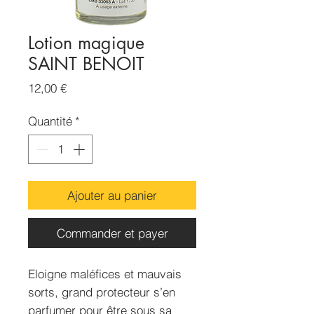
Lotion magique
SAINT BENOIT
Prix
12,00 €
Quantité
*
Ajouter au panier
Commander et payer
Eloigne maléfices et mauvais
sorts, grand protecteur s’en
parfumer pour être sous sa