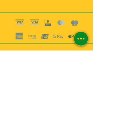
Boutique esoterique paris 18
2
MABEL6
Bougies
Encens
Magie & Rituels
Vaudou
Lotions
Spiritualité
Bien-être
INFORMATIONS
A propos