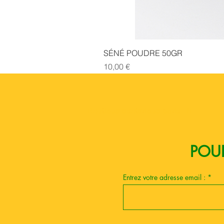
SÉNÉ POUDRE 50GR
Prix
10,00 €
Boutique esoterique paris 18
POUR
Entrez votre adresse email :