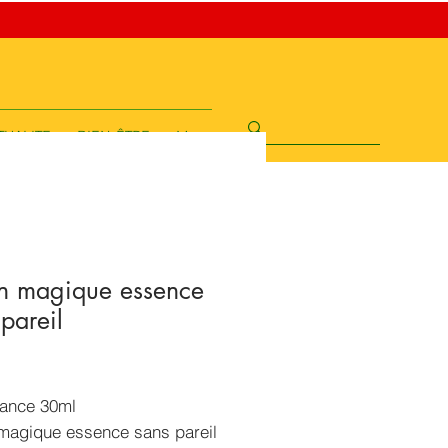
TUALITE
BIEN-ÊTRE
More
on magique essence
pareil
rix
ance 30ml
 magique essence sans pareil