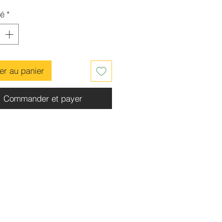
té
*
er au panier
Commander et payer