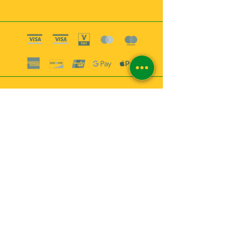
Boutique esoterique paris 18
2
MABEL6
Bougies
Encens
Magie & Rituels
Vaudou
Lotions
Spiritualité
Bien-être
INFORMATIONS
A propos