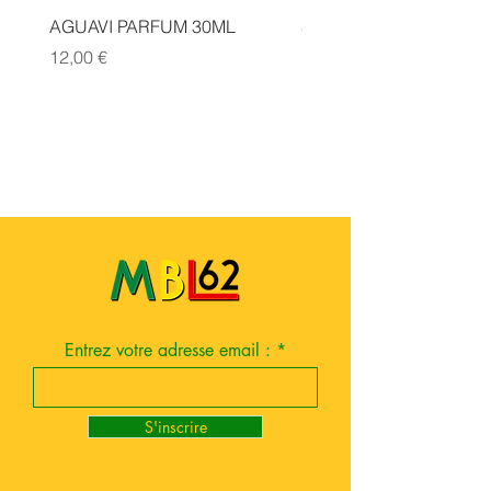
AGUAVI PARFUM 30ML
SAUGE CANNELLE FA
Prix
Prix
12,00 €
14,00 €
Entrez votre adresse email :
S'inscrire