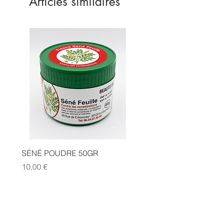
Articles similaires
SÉNÉ POUDRE 50GR
SIDR POUDRE 50GR
Prix
Prix
10,00 €
10,00 €