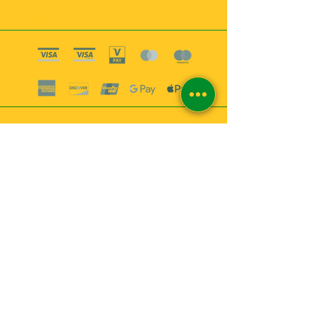
Boutique esoterique paris 18
2
MABEL6
Bougies
Encens
Magie & Rituels
Vaudou
Lotions
Spiritualité
Bien-être
INFORMATIONS
A propos