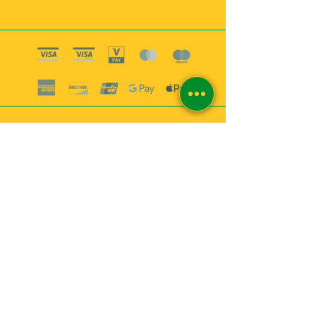
Boutique esoterique paris 18
2
MABEL6
Bougies
Encens
Magie & Rituels
Vaudou
Lotions
Spiritualité
Bien-être
INFORMATIONS
A propos