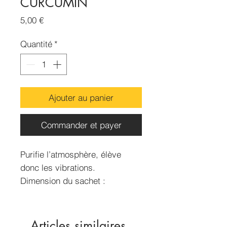
CURCUMIN
Prix
5,00 €
Quantité
*
Ajouter au panier
Commander et payer
Purifie l’atmosphère, élève
donc les vibrations.
Dimension du sachet :
70x50mm
Contenance : 15g environ
Articles similaires