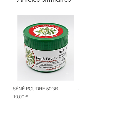
SÉNÉ POUDRE 50GR
SIDR POUDRE 50GR
Prix
Prix
10,00 €
10,00 €