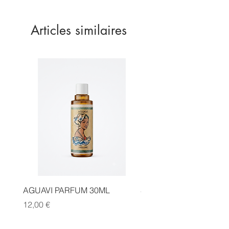
refroidissements.
Lotion 500ml
Articles similaires
AGUAVI PARFUM 30ML
SAUGE CANNELLE FA
Prix
Prix
12,00 €
14,00 €