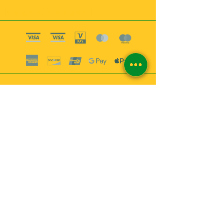
Boutique esoterique paris 18
2
MABEL6
Bougies
Encens
Magie & Rituels
Vaudou
Lotions
Spiritualité
Bien-être
INFORMATIONS
A propos