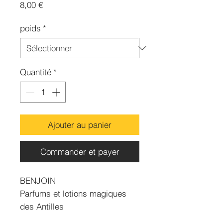
Prix
8,00 €
poids
*
Quantité
*
Ajouter au panier
Commander et payer
BENJOIN
Parfums et lotions magiques
des Antilles
Evite les ennuis en tous genres,