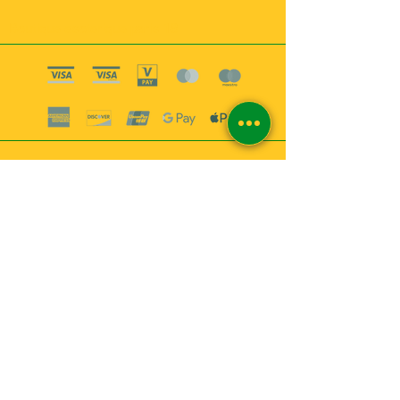
Boutique esoterique paris 18
2
MABEL6
Bougies
Encens
Magie & Rituels
Vaudou
Lotions
Spiritualité
Bien-être
INFORMATIONS
A propos