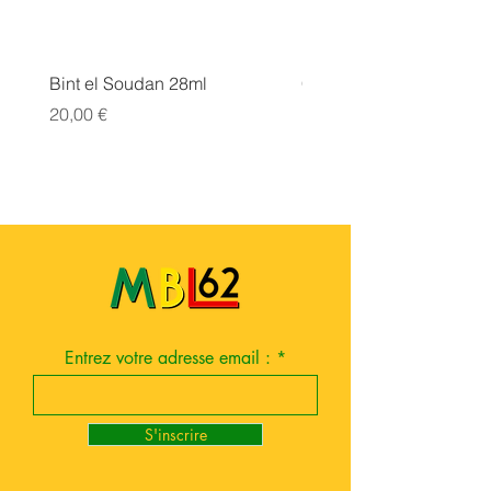
Bint el Soudan 28ml
COLLER SERRER
Prix
Prix
20,00 €
10,00 €
Entrez votre adresse email :
S'inscrire