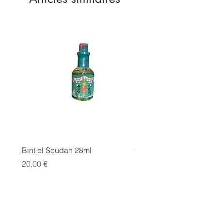
Bint el Soudan 28ml
COLLER SERRER
Prix
Prix
20,00 €
10,00 €