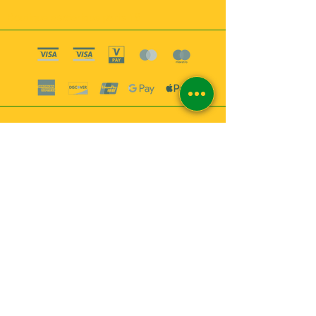
Boutique esoterique paris 18
2
MABEL6
Bougies
Encens
Magie & Rituels
Vaudou
Lotions
Spiritualité
Bien-être
INFORMATIONS
A propos