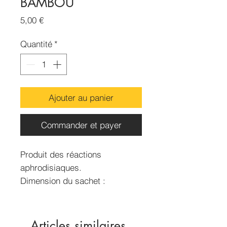
BAMBOU
Prix
5,00 €
Quantité
*
Ajouter au panier
Commander et payer
Produit des réactions
aphrodisiaques.
Dimension du sachet :
70x50mm
Contenance : 15g environ
Articles similaires