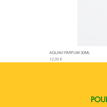
AGUAVI PARFUM 30ML
Prix
12,00 €
Boutique esoterique paris 18
POUR