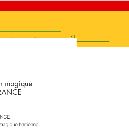
TUALITE
BIEN-ÊTRE
More
on magique
IRANCE
Prix
€
ANCE
magique haïtienne.