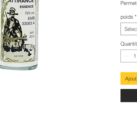
Permet 
person
poids
*
qui se
Sélec
Quanti
Ajout