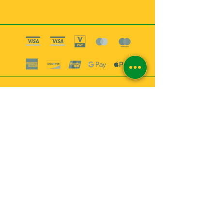
Boutique esoterique paris 18
2
MABEL6
Bougies
Encens
Magie & Rituels
Vaudou
Lotions
Spiritualité
Bien-être
INFORMATIONS
A propos