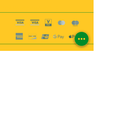
Boutique esoterique paris 18
2
MABEL6
Bougies
Encens
Magie & Rituels
Vaudou
Lotions
Spiritualité
Bien-être
INFORMATIONS
A propos