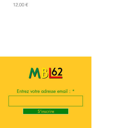
Prix
Prix
12,00 €
14,00 €
Entrez votre adresse email :
S'inscrire