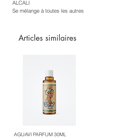
ALCALI
Se mélange à toutes les autres
lotions pour augmenter
l'efficacité.
Contenance de 100ml et
Articles similaires
1000ml
AGUAVI PARFUM 30ML
SAUGE CANNELLE FA