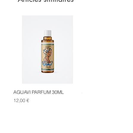
AGUAVI PARFUM 30ML
SAUGE CANNELLE FA
Prix
Prix
12,00 €
14,00 €