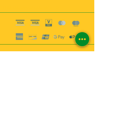
Boutique esoterique paris 18
2
MABEL6
Bougies
Encens
Magie & Rituels
Vaudou
Lotions
Spiritualité
Bien-être
INFORMATIONS
A propos