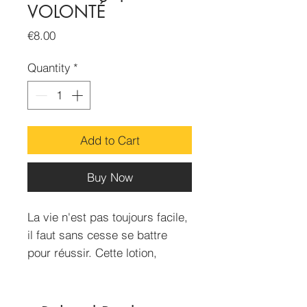
VOLONTÉ
Price
€8.00
Quantity
*
Add to Cart
Buy Now
La vie n'est pas toujours facile,
il faut sans cesse se battre
pour réussir. Cette lotion,
utilisée en bain vous donnera la
force et la volonté nécessaire
pour ce combat.