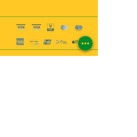
Boutique esoterique paris 18
2
MABEL6
Bougies
Encens
Magie & Rituels
Vaudou
Lotions
Spiritualité
Bien-être
INFORMATIONS
A propos