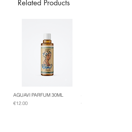
Related Products
Contenance de 30ml
AGUAVI PARFUM 30ML
SAUGE CANNELLE FA
Price
Price
€12.00
€14.00