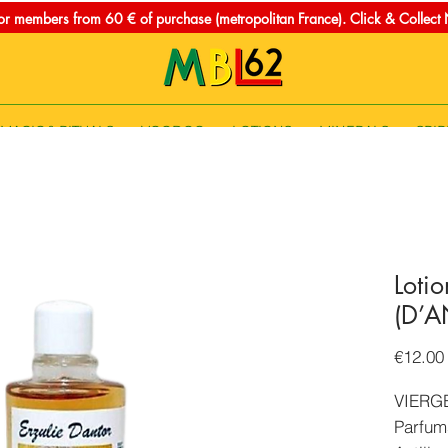
for members from 60 € of purchase (metropolitan France). Click & Collec
MAGIC & RITUALS
VOODOO
LOTIONS
MINERALS
SPIR
Loti
(D’
€12.00
VIERG
Parfum