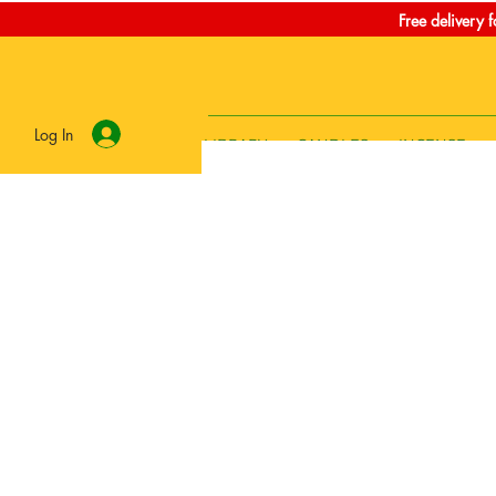
Free delivery 
Log In
LIBRARY
CANDLES
INCENSE