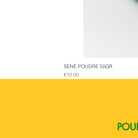
SÉNÉ POUDRE 50GR
Price
€10.00
Boutique esoterique paris 18
POUR