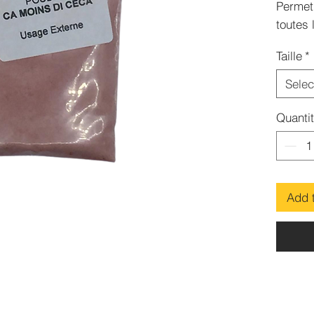
Permet
toutes 
discuss
Taille
*
Selec
Quanti
Add 