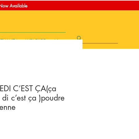
t Now Available
ITUALITY
WELFARE
More
DI C’EST ÇA(ça
 di c’est ça )poudre
ienne
rice