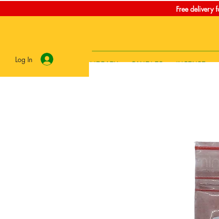
Free delivery 
Log In
LIBRARY
CANDLES
INCENSE