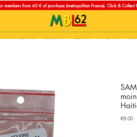
for members from 60 € of purchase (metropolitan France). Click & Collec
MAGIC & RITUALS
VOODOO
LOTIONS
MINERALS
SPIR
SAME
moin
Hait
P
€9.00