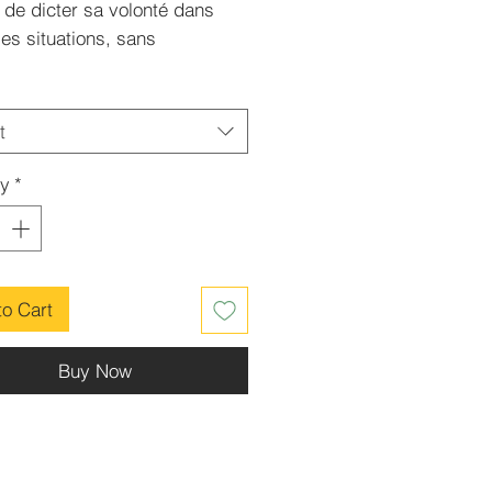
 de dicter sa volonté dans
les situations, sans
ion. À disperser chez soi.
t
ty
*
to Cart
Buy Now