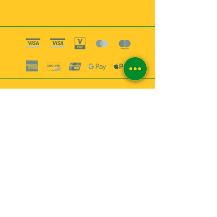
Boutique esoterique paris 18
2
MABEL6
Bougies
Encens
Magie & Rituels
Vaudou
Lotions
Spiritualité
Bien-être
INFORMATIONS
A propos