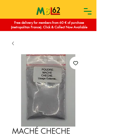
Free delivery for members from 60 € of purchase
(metropolitan France). Click & Collect Now Available
MACHÉ CHECHE