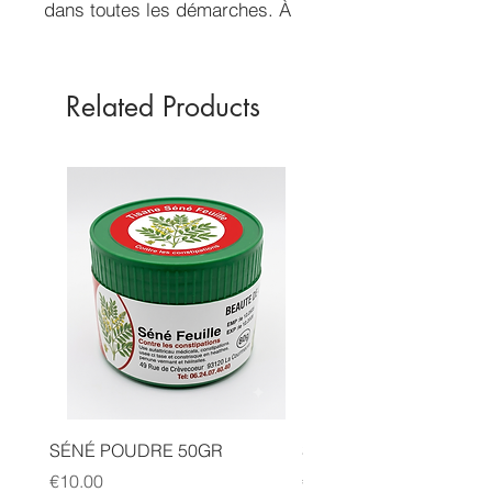
dans toutes les démarches. À
disperser chez soi.
Related Products
SÉNÉ POUDRE 50GR
SIDR POUDRE 50GR
Price
Price
€10.00
€10.00