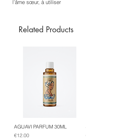
l’âme sœur, à utiliser
également, quand on fait sa
neuvaine.
Contenance 50ml
Related Products
AGUAVI PARFUM 30ML
SAUGE CANNELLE FA
Price
Price
€12.00
€14.00