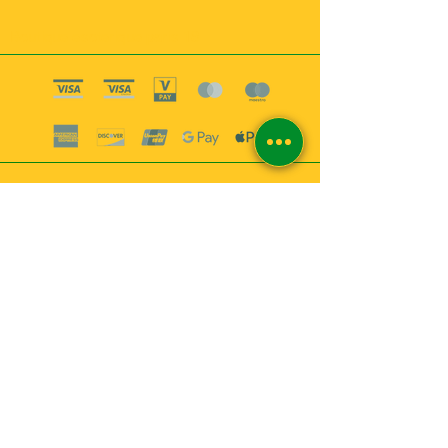
Boutique esoterique paris 18
2
MABEL6
Bougies
Encens
Magie & Rituels
Vaudou
Lotions
Spiritualité
Bien-être
INFORMATIONS
A propos