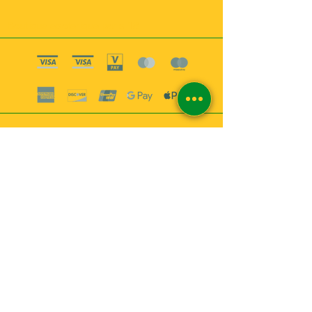
Boutique esoterique paris 18
2
MABEL6
Bougies
Encens
Magie & Rituels
Vaudou
Lotions
Spiritualité
Bien-être
INFORMATIONS
A propos