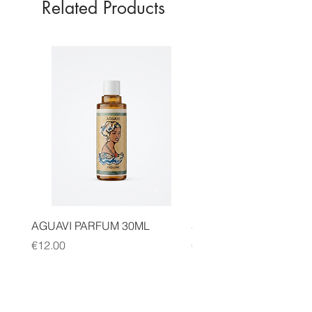
Related Products
AGUAVI PARFUM 30ML
SAUGE CANNELLE FA
Price
Price
€12.00
€14.00